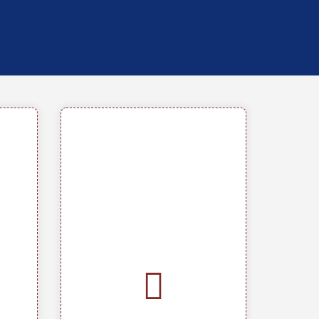
ess-
Vorteile
ruck
erung
• Schnelle Entwicklung von
n /
Geschäftsanwendungen zu
ne
niedrigen Kosten.
in
• Hohe Qualität und Flexibilität