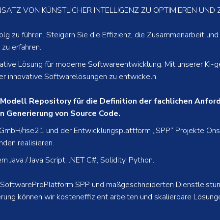
SATZ VON KÜNSTLICHER INTELLIGENZ ZU OPTIMIEREN UND 
olg zu führen. Steigern Sie die Effizienz, die Zusammenarbeit und
zu erfahren.
ative Lösung für moderne Softwareentwicklung. Mit unserer KI-g
ger innovative Softwarelösungen zu entwickeln.
Modell Repository für die Definition der fachlichen Anfo
n Generierung von Source Code.
bH/rise21 und der Entwicklungsplattform „SPP“ Projekte Onshor
den realisieren.
Java / Java Script, .NET C#, Solidity, Python.
r SoftwareProPlatform SPP und maßgeschneiderten Dienstleistun
ung können wir kosteneffizient arbeiten und skalierbare Lösung