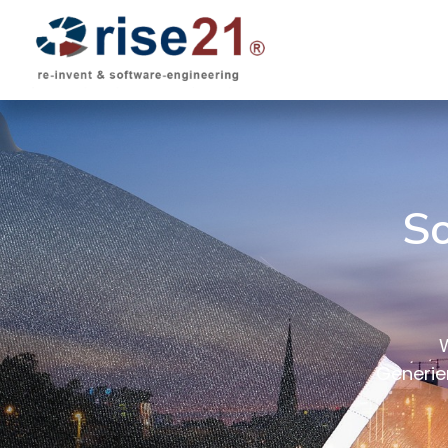
S
Generie