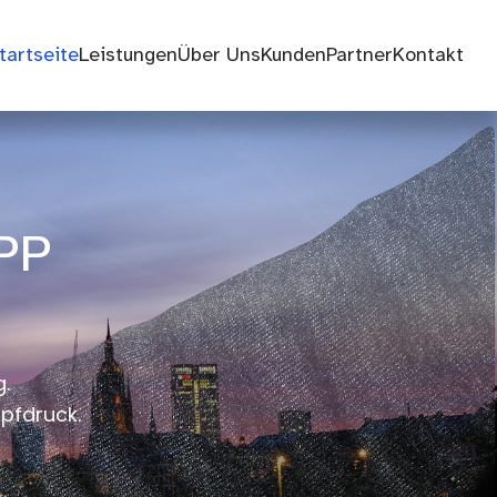
tartseite
Leistungen
Über Uns
Kunden
Partner
Kontakt
PP
.
pfdruck.