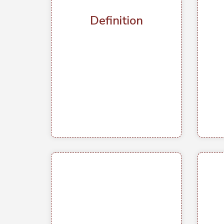
automatisierte Lösung für
Bu
maßgeschneiderte Software.
Definition
Rep
Durch ihren generativen Ansatz
(
entstehen flexible, skalierbare
Bau
Plattformen, die sich schnell an
Code
verändernde Anforderungen
in 
anpassen. Kunden profitieren
%
von höherer Geschwindigkeit,
niedrigeren Kosten und einer
Arc
offenen Architektur.
Anwendungsbereiche