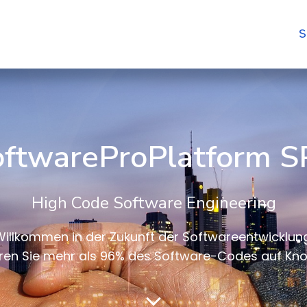
S
oftwareProPlatform S
High Code Software Engineering
Willkommen in der Zukunft der Softwareentwicklung
ren Sie mehr als 96% des Software-Codes auf Kno