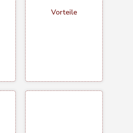
le /
bei der Anpassung an
eg
Kundenbedürfnisse.
Vorteile
• Reduzierung von
I-
Implementierungsrisiken in
rung
Unternehmenssoftwareprojekt
g.
en.
 von
ows
Benutzerfreundlichkeit