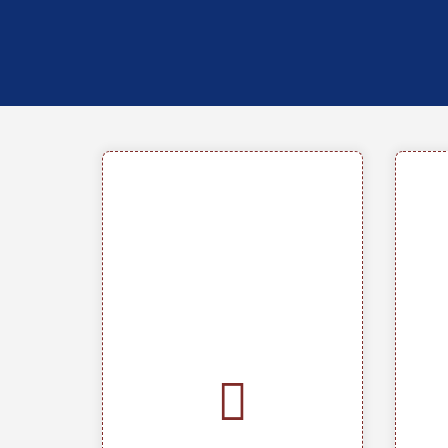
Definition
Die SoftwareProPlatform
(SPP) revolutioniert die
Entwicklung von
Code
Geschäftsanwendungen.
M
Anstatt zwischen starrer
Standardsoftware und
• 
aufwendigen
Verf
Eigenentwicklungen zu wählen,
bietet die SPP eine
•